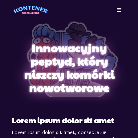
Skip
to
content
Innowacyjny
peptyd, który
niszczy komórki
nowotworowe
Lorem ipsum dolor sit amet
Lorem ipsum dolor sit amet, consectetur