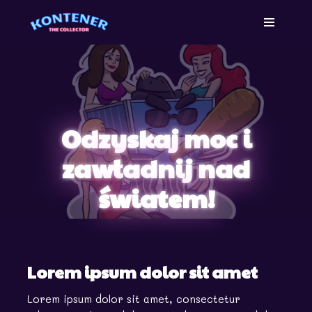
Skip
to
content
Odzyskaj moc i
zawładnij nad
światem!
Lorem ipsum dolor sit amet
Lorem ipsum dolor sit amet, consectetur